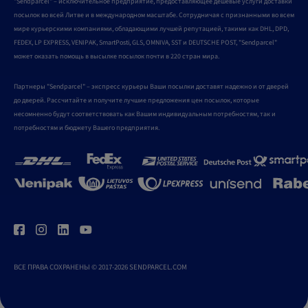
"Sendparcel" – исключительное предприятие, предоставляющее дешевые услуги доставки
посылок во всей Литве и в международном масштабе. Сотрудничая с признанными во всем
мире курьерскими компаниями, обладающими лучшей репутацией, такими как DHL, DPD,
FEDEX, LP EXPRESS, VENIPAK, SmartPosti, GLS, OMNIVA, SST и DEUTSCHE POST, "Sendparcel"
может оказать помощь в высылке посылок почти в 220 стран мира.
Партнеры "Sendparcel" – экспресс курьеры Ваши посылки доставят надежно и от дверей
до дверей. Рассчитайте и получите лучшие предложения цен посылок, которые
несомненно будут соответствовать как Вашим индивидуальным потребностям, так и
потребностям и бюджету Вашего предприятия.
ВСЕ ПРАВА СОХРАНЕНЫ © 2017-2026 SENDPARCEL.COM