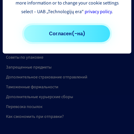
more information or to change your cookie settings
Калькулятор цены
select – UAB „Technologijų era“
privacy policy
.
Помощь
Согласен(-на)
ЧЗВ
Советы по упаковке
Запрещенные предметы
Дополнительное страхование отправлений
Таможенные формальности
Дополнительные курьерские сборы
Перевозка посылок
Как сэкономить при отправки?