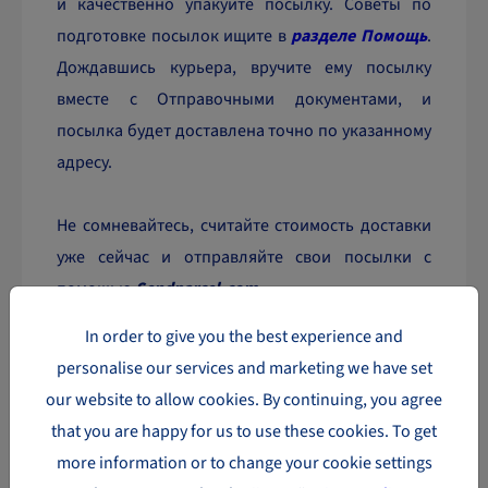
и качественно упакуйте посылку. Советы по
подготовке посылок ищите в
разделе Помощь
.
Дождавшись курьера, вручите ему посылку
вместе с Отправочными документами, и
посылка будет доставлена точно по указанному
адресу.
Не сомневайтесь, считайте стоимость доставки
уже сейчас и отправляйте свои посылки с
помощью
Sendparcel.com
.
In order to give you the best experience and
Возникли вопросы? Свяжитесь с нами, мы будем
personalise our services and marketing we have set
рады Вам помочь.
our website to allow cookies. By continuing, you agree
Самые популярные
that you are happy for us to use these cookies. To get
направления доставки
more information or to change your cookie settings
посылок в Европе