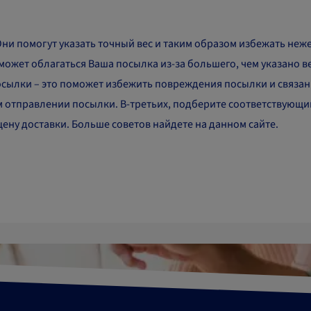
Они помогут указать точный вес и таким образом избежать не
жет облагаться Ваша посылка из-за большего, чем указано вес
ылки – это поможет избежить повреждения посылки и связанно
 отправлении посылки. В-третьих, подберите соответствующи
цену доставки. Больше советов найдете на данном сайте.