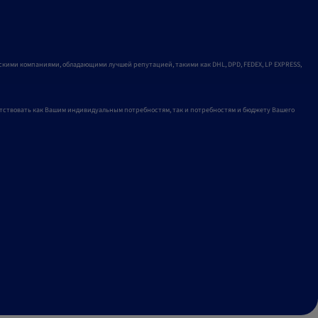
кими компаниями, обладающими лучшей репутацией, такими как DHL, DPD, FEDEX, LP EXPRESS,
етствовать как Вашим индивидуальным потребностям, так и потребностям и бюджету Вашего