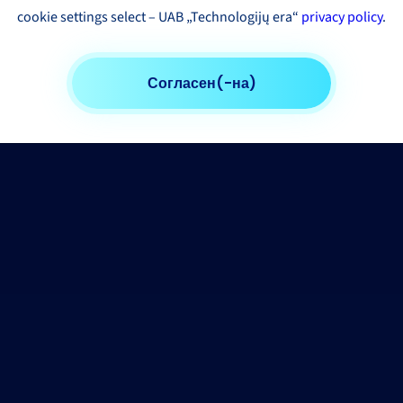
cookie settings select – UAB „Technologijų era“
privacy policy
.
Согласен(-на)