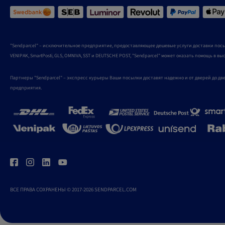
"Sendparcel" – исключительное предприятие, предоставляющее дешевые услуги доставки посы
VENIPAK, SmartPosti, GLS, OMNIVA, SST и DEUTSCHE POST, "Sendparcel" может оказать помощь в в
Партнеры "Sendparcel" – экспресс курьеры Ваши посылки доставят надежно и от дверей до д
предприятия.
ВСЕ ПРАВА СОХРАНЕНЫ © 2017-2026 SENDPARCEL.COM