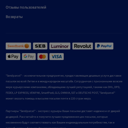
Отзывы пользователей
Возвраты
"Sendparcel" – исключительное предприятие, предоставляющее дешевые услуги доставки
посылок во всей Литве и в международном масштабе. Сотрудничая с признанными во всем
мире курьерскими компаниями, обладающими лучшей репутацией, такими как DHL, DPD,
FEDEX, LP EXPRESS, VENIPAK, SmartPosti, GLS, OMNIVA, SST и DEUTSCHE POST, "Sendparcel"
может оказать помощь в высылке посылок почти в 220 стран мира.
Партнеры "Sendparcel" – экспресс курьеры Ваши посылки доставят надежно и от дверей
до дверей. Рассчитайте и получите лучшие предложения цен посылок, которые
несомненно будут соответствовать как Вашим индивидуальным потребностям, так и