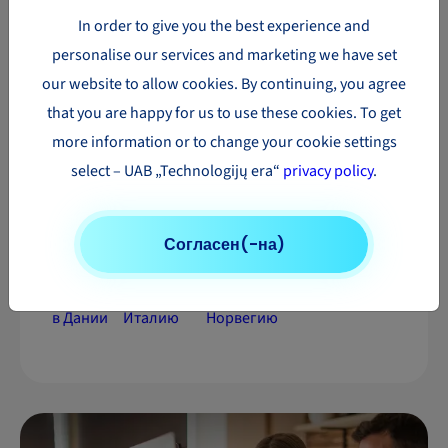
In order to give you the best experience and
Доставка
Доставка
Доставка
personalise our services and marketing we have set
посылок
посылок в
посылок в
our website to allow cookies. By continuing, you agree
в
Финляндии
Латвию
that you are happy for us to use these cookies. To get
Болгарию
more information or to change your cookie settings
Доставка
Доставка
Доставка
select – UAB „Technologijų era“
privacy policy
.
посылок
посылок в
посылок в
в
Германию
Люксембурге
Хорватии
Согласен(-на)
Доставка
Доставка
Доставка
посылок
посылок в
посылок в
в Дании
Италию
Норвегию