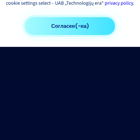
cookie settings select – UAB „Technologijų era“
privacy policy
.
Согласен(-на)