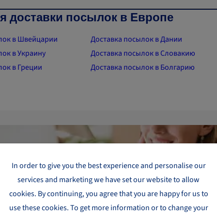
 доставки посылок в Европе
лок в Швейцарии
Доставка посылок в Дании
лок в Украину
Доставка посылок в Словакию
лок в Греции
Доставка посылок в Болгарию
In order to give you the best experience and personalise our
Нужно отправить посылку?
services and marketing we have set our website to allow
Узнай цену своей посылки
cookies. By continuing, you agree that you are happy for us to
use these cookies. To get more information or to change your
Калькулятор цены