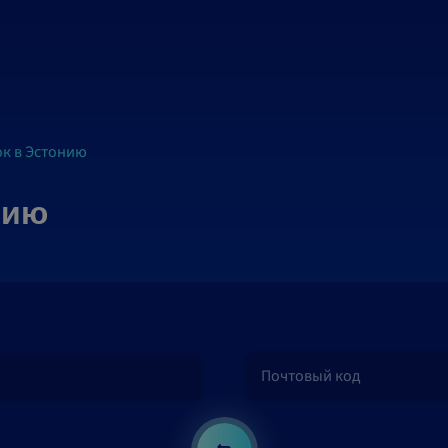
к в Эстонию
нию