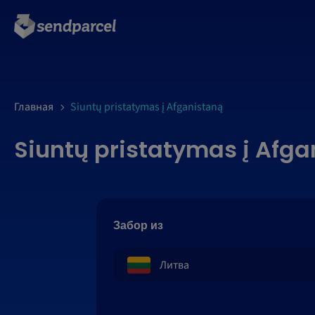
Главная
Siuntų pristatymas į Afganistaną
Siuntų pristatymas į Afg
Забор из