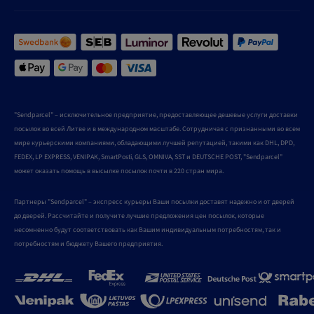
"Sendparcel" – исключительное предприятие, предоставляющее дешевые услуги доставки
посылок во всей Литве и в международном масштабе. Сотрудничая с признанными во всем
мире курьерскими компаниями, обладающими лучшей репутацией, такими как DHL, DPD,
FEDEX, LP EXPRESS, VENIPAK, SmartPosti, GLS, OMNIVA, SST и DEUTSCHE POST, "Sendparcel"
может оказать помощь в высылке посылок почти в 220 стран мира.
Партнеры "Sendparcel" – экспресс курьеры Ваши посылки доставят надежно и от дверей
до дверей. Рассчитайте и получите лучшие предложения цен посылок, которые
несомненно будут соответствовать как Вашим индивидуальным потребностям, так и
потребностям и бюджету Вашего предприятия.