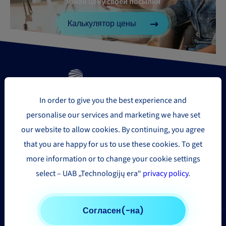
Узнай цену своей посылки
Калькулятор цены
In order to give you the best experience and
personalise our services and marketing we have set
Регионы доставки
our website to allow cookies. By continuing, you agree
that you are happy for us to use these cookies. To get
Европа
more information or to change your cookie settings
select – UAB „Technologijų era“
privacy policy
.
США и Канадa
Азия и Дальний Восток
Другие страны
Согласен(-на)