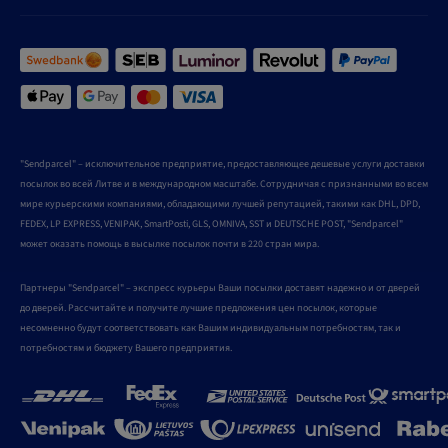
"Sendparcel" – исключительное предприятие, предоставляющее дешевые услуги доставки
посылок во всей Литве и в международном масштабе. Сотрудничая с признанными во всем
мире курьерскими компаниями, обладающими лучшей репутацией, такими как DHL, DPD,
FEDEX, LP EXPRESS, VENIPAK, SmartPosti, GLS, OMNIVA, SST и DEUTSCHE POST, "Sendparcel"
может оказать помощь в высылке посылок почти в 220 стран мира.
Партнеры "Sendparcel" – экспресс курьеры Ваши посылки доставят надежно и от дверей
до дверей. Рассчитайте и получите лучшие предложения цен посылок, которые
несомненно будут соответствовать как Вашим индивидуальным потребностям, так и
потребностям и бюджету Вашего предприятия.