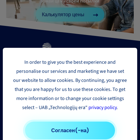
Узнай цену своей посылки
Калькулятор цены
In order to give you the best experience and
personalise our services and marketing we have set
Регионы доставки
our website to allow cookies. By continuing, you agree
that you are happy for us to use these cookies. To get
Европа
more information or to change your cookie settings
select – UAB „Technologijų era“
privacy policy
.
США и Канадa
Азия и Дальний Восток
Другие страны
Согласен(-на)