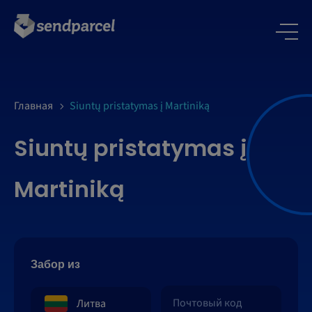
Главная
Siuntų pristatymas į Martiniką
Siuntų pristatymas į
Martiniką
Забор из