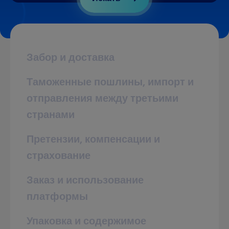
Забор и доставка
Таможенные пошлины, импорт и
отправления между третьими
странами
Претензии, компенсации и
страхование
Заказ и использование
платформы
Упаковка и содержимое