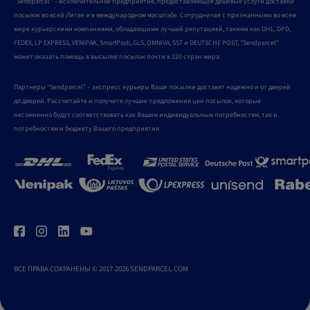
"Sendparcel" – исключительное предприятие, предоставляющее дешевые услуги доставки
посылок во всей Литве и в международном масштабе. Сотрудничая с признанными во всем
мире курьерскими компаниями, обладающими лучшей репутацией, такими как DHL, DPD,
FEDEX, LP EXPRESS, VENIPAK, SmartPosti, GLS, OMNIVA, SST и DEUTSCHE POST, "Sendparcel"
может оказать помощь в высылке посылок почти в 220 стран мира.
Партнеры "Sendparcel" – экспресс курьеры Ваши посылки доставят надежно и от дверей
до дверей. Рассчитайте и получите лучшие предложения цен посылок, которые
несомненно будут соответствовать как Вашим индивидуальным потребностям, так и
потребностям и бюджету Вашего предприятия.
ВСЕ ПРАВА СОХРАНЕНЫ © 2017-2026 SENDPARCEL.COM