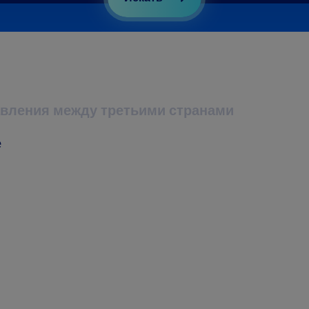
вления между третьими странами
е