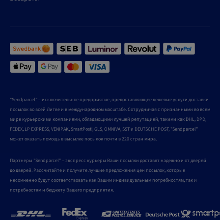
"Sendparcel" – исключительное предприятие, предоставляющее дешевые услуги доставки
посылок во всей Литве и в международном масштабе. Сотрудничая с признанными во всем
мире курьерскими компаниями, обладающими лучшей репутацией, такими как DHL, DPD,
FEDEX, LP EXPRESS, VENIPAK, SmartPosti, GLS, OMNIVA, SST и DEUTSCHE POST, "Sendparcel"
может оказать помощь в высылке посылок почти в 220 стран мира.
Партнеры "Sendparcel" – экспресс курьеры Ваши посылки доставят надежно и от дверей
до дверей. Рассчитайте и получите лучшие предложения цен посылок, которые
несомненно будут соответствовать как Вашим индивидуальным потребностям, так и
потребностям и бюджету Вашего предприятия.