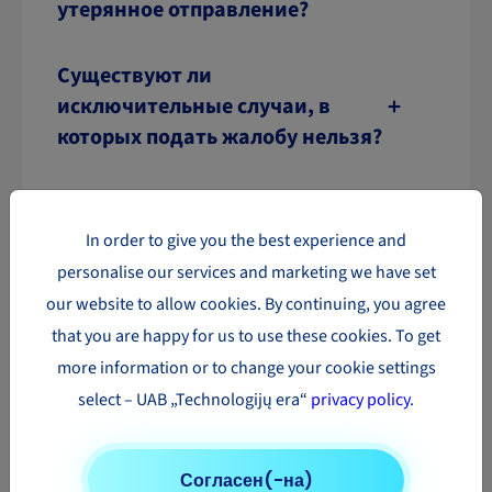
утерянное отправление?
Существуют ли
исключительные случаи, в
которых подать жалобу нельзя?
Какие предметы не
компенсируются в случае
In order to give you the best experience and
утери/повреждения посылки?
personalise our services and marketing we have set
our website to allow cookies. By continuing, you agree
that you are happy for us to use these cookies. To get
more information or to change your cookie settings
select – UAB „Technologijų era“
privacy policy
.
Согласен(-на)