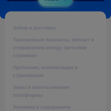
Забор и доставка
Таможенные пошлины, импорт и
отправления между третьими
странами
Претензии, компенсации и
страхование
Заказ и использование
платформы
Упаковка и содержимое