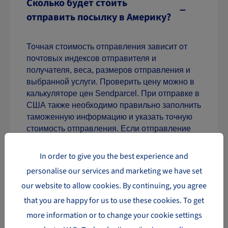
Сколько будет стоить
отправить посылку в Америку?
Точная стоимость отправления зависит от
почтовых индексов отправителя и
получателя, веса, размеров отправления и
выбранной услуги. Проверить цену можно в
калькуляторе цен Sendparcel. При отправке в
США также необходимо правильно заполнить
таможенную информацию и указать точную
стоимость отправления. Если отправление
направляется за пределы Европейского
Союза, в соответствии с законодательством
In order to give you the best experience and
страны назначения также могут применяться
personalise our services and marketing we have set
таможенные пошлины и импортные налоги.
our website to allow cookies. By continuing, you agree
Более подробную информацию об отправке
за пределы Европейского Союза можно
that you are happy for us to use these cookies. To get
найти в разделе «Таможенные
more information or to change your cookie settings
формальности».