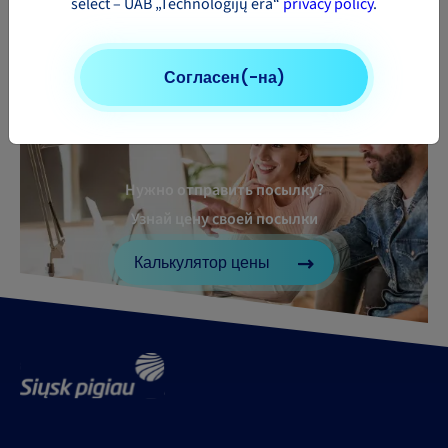
select – UAB „Technologijų era“
privacy policy
.
Согласен(-на)
Нужно отправить посылку?
Узнай цену своей посылки
Калькулятор цены